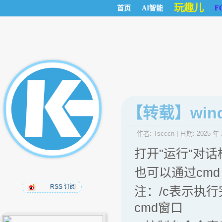
玩趣儿
首页
AI智能
F
【转载】win
作者:
Tscccn
| 日期:
2025 年 
打开"运行"对话
也可以通过cmd 
RSS 订阅
注：/c表示执
cmd窗口